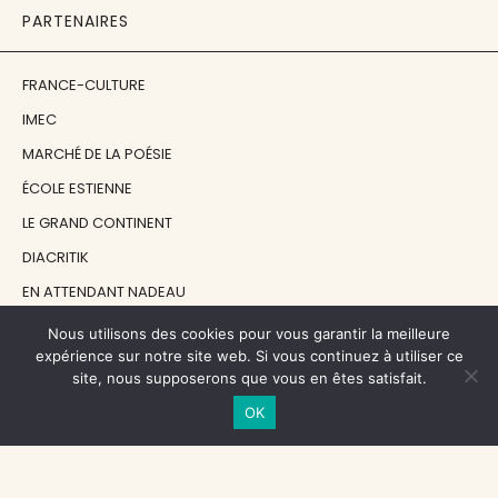
PARTENAIRES
FRANCE-CULTURE
IMEC
MARCHÉ DE LA POÉSIE
ÉCOLE ESTIENNE
LE GRAND CONTINENT
DIACRITIK
EN ATTENDANT NADEAU
Nous utilisons des cookies pour vous garantir la meilleure
NOS SOUTIENS
expérience sur notre site web. Si vous continuez à utiliser ce
site, nous supposerons que vous en êtes satisfait.
OK
CENTRE NATIONAL DU LIVRE
RÉGION ÎLE-DE-FRANCE
MAIRIE PARIS CENTRE