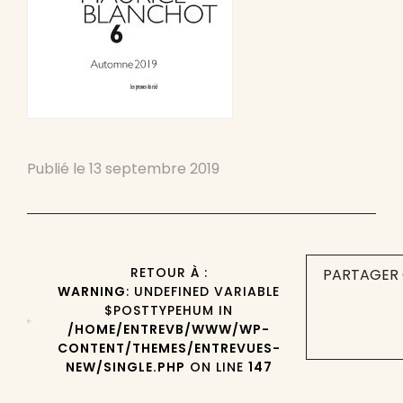
Publié le
13 septembre 2019
RETOUR À :
PARTAGER 
WARNING
: UNDEFINED VARIABLE
$POSTTYPEHUM IN
/HOME/ENTREVB/WWW/WP-
CONTENT/THEMES/ENTREVUES-
NEW/SINGLE.PHP
ON LINE
147