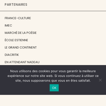
PARTENAIRES
FRANCE-CULTURE
IMEC
MARCHÉ DE LA POÉSIE
ÉCOLE ESTIENNE
LE GRAND CONTINENT
DIACRITIK
EN ATTENDANT NADEAU
Nous utilisons des cookies pour vous garantir la meilleure
NOS SOUTIENS
expérience sur notre site web. Si vous continuez à utiliser ce
site, nous supposerons que vous en êtes satisfait.
OK
CENTRE NATIONAL DU LIVRE
RÉGION ÎLE-DE-FRANCE
MAIRIE PARIS CENTRE