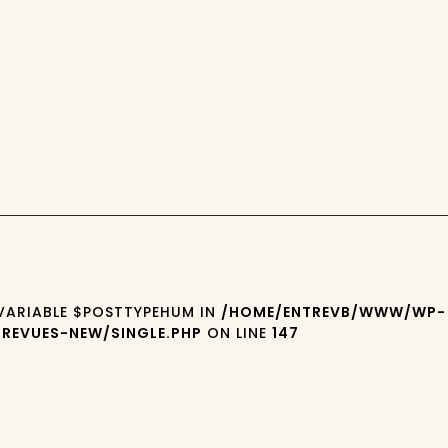
 VARIABLE $POSTTYPEHUM IN
/HOME/ENTREVB/WWW/WP-
REVUES-NEW/SINGLE.PHP
ON LINE
147