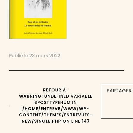
Publié le
23 mars 2022
RETOUR À :
PARTAGER 
WARNING
: UNDEFINED VARIABLE
$POSTTYPEHUM IN
/HOME/ENTREVB/WWW/WP-
CONTENT/THEMES/ENTREVUES-
NEW/SINGLE.PHP
ON LINE
147