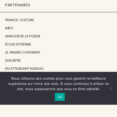
PARTENAIRES
FRANCE-CULTURE
IMEC
MARCHÉ DE LA POÉSIE
ÉCOLE ESTIENNE
LE GRAND CONTINENT
DIACRITIK
EN ATTENDANT NADEAU
Nous utilisons des cookies pour vous garantir la meilleure
NOS SOUTIENS
expérience sur notre site web. Si vous continuez à utiliser ce
site, nous supposerons que vous en êtes satisfait.
OK
CENTRE NATIONAL DU LIVRE
RÉGION ÎLE-DE-FRANCE
MAIRIE PARIS CENTRE