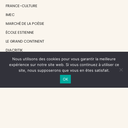
FRANCE-CULTURE
IMEC
MARCHÉ DE LA POÉSIE
ÉCOLE ESTIENNE
LE GRAND CONTINENT
DIACRITIK
EN ATTENDANT NADEAU
Nous utilisons des cookies pour vous garantir la meilleure
expérience sur notre site web. Si vous continuez à utiliser ce
site, nous supposerons que vous en êtes satisfait.
NOS SOUTIENS
OK
CENTRE NATIONAL DU LIVRE
RÉGION ÎLE-DE-FRANCE
MAIRIE PARIS CENTRE
FONDATION FMSH
FONDATION JAN MICHALSKI