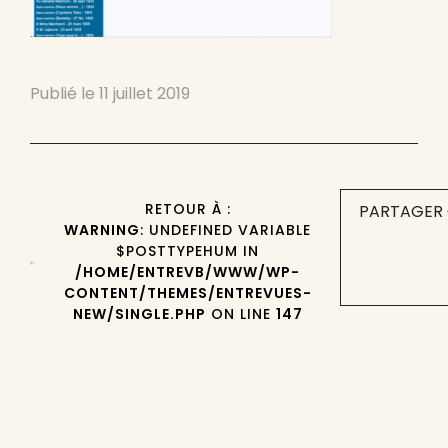
Publié le
11 juillet 2019
RETOUR À :
PARTAGER 
WARNING
: UNDEFINED VARIABLE
$POSTTYPEHUM IN
/HOME/ENTREVB/WWW/WP-
CONTENT/THEMES/ENTREVUES-
NEW/SINGLE.PHP
ON LINE
147