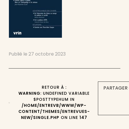
Publié le
27 octobre 2023
RETOUR À :
PARTAGER 
WARNING
: UNDEFINED VARIABLE
$POSTTYPEHUM IN
/HOME/ENTREVB/WWW/WP-
CONTENT/THEMES/ENTREVUES-
NEW/SINGLE.PHP
ON LINE
147