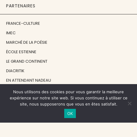
PARTENAIRES
FRANCE-CULTURE
IMEC
MARCHÉ DE LA POÉSIE
ÉCOLE ESTIENNE
LE GRAND CONTINENT
DIACRITIK
EN ATTENDANT NADEAU
Nous utilisons des cookies pour vous garantir la meilleure
NOS SOUTIENS
expérience sur notre site web. Si vous continuez à utiliser ce
site, nous supposerons que vous en êtes satisfait.
OK
CENTRE NATIONAL DU LIVRE
RÉGION ÎLE-DE-FRANCE
MAIRIE PARIS CENTRE