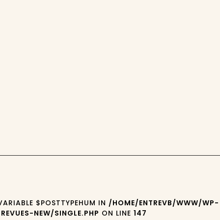
 VARIABLE $POSTTYPEHUM IN
/HOME/ENTREVB/WWW/WP-
REVUES-NEW/SINGLE.PHP
ON LINE
147