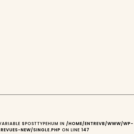
 VARIABLE $POSTTYPEHUM IN
/HOME/ENTREVB/WWW/WP-
REVUES-NEW/SINGLE.PHP
ON LINE
147