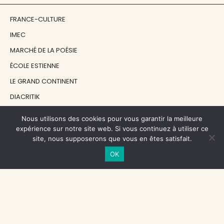
FRANCE-CULTURE
IMEC
MARCHÉ DE LA POÉSIE
ÉCOLE ESTIENNE
LE GRAND CONTINENT
DIACRITIK
EN ATTENDANT NADEAU
Nous utilisons des cookies pour vous garantir la meilleure
expérience sur notre site web. Si vous continuez à utiliser ce
site, nous supposerons que vous en êtes satisfait.
NOS SOUTIENS
OK
CENTRE NATIONAL DU LIVRE
RÉGION ÎLE-DE-FRANCE
MAIRIE PARIS CENTRE
FONDATION FMSH