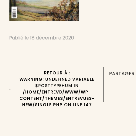
Publié le
18 décembre 2020
RETOUR À :
PARTAGER 
WARNING
: UNDEFINED VARIABLE
$POSTTYPEHUM IN
/HOME/ENTREVB/WWW/WP-
CONTENT/THEMES/ENTREVUES-
NEW/SINGLE.PHP
ON LINE
147