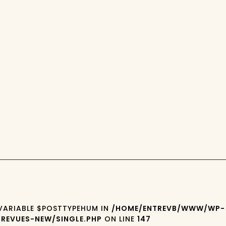
 VARIABLE $POSTTYPEHUM IN
/HOME/ENTREVB/WWW/WP-
REVUES-NEW/SINGLE.PHP
ON LINE
147