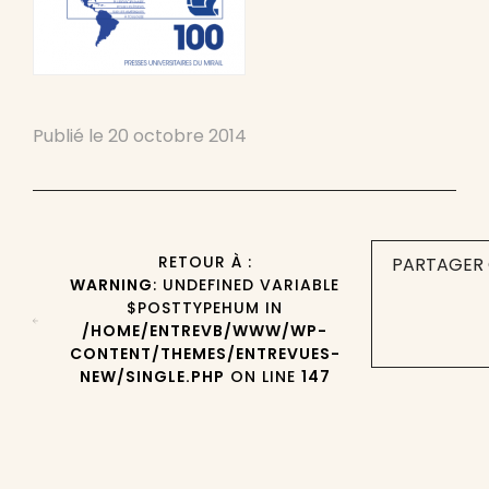
Publié le
20 octobre 2014
RETOUR À :
PARTAGER 
WARNING
: UNDEFINED VARIABLE
$POSTTYPEHUM IN
/HOME/ENTREVB/WWW/WP-
CONTENT/THEMES/ENTREVUES-
NEW/SINGLE.PHP
ON LINE
147