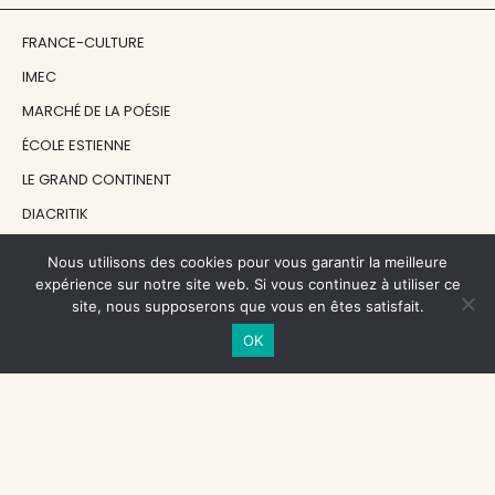
FRANCE-CULTURE
IMEC
MARCHÉ DE LA POÉSIE
ÉCOLE ESTIENNE
LE GRAND CONTINENT
DIACRITIK
EN ATTENDANT NADEAU
Nous utilisons des cookies pour vous garantir la meilleure
expérience sur notre site web. Si vous continuez à utiliser ce
site, nous supposerons que vous en êtes satisfait.
NOS SOUTIENS
OK
CENTRE NATIONAL DU LIVRE
RÉGION ÎLE-DE-FRANCE
MAIRIE PARIS CENTRE
FONDATION FMSH