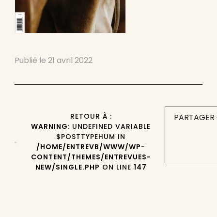
Publié le
21 avril 2022
RETOUR À :
PARTAGER 
WARNING
: UNDEFINED VARIABLE
$POSTTYPEHUM IN
/HOME/ENTREVB/WWW/WP-
CONTENT/THEMES/ENTREVUES-
NEW/SINGLE.PHP
ON LINE
147