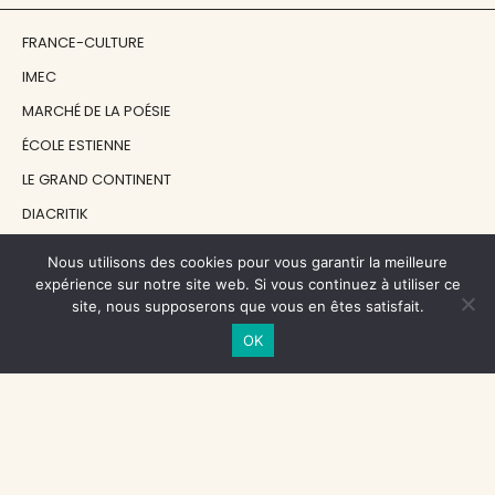
FRANCE-CULTURE
IMEC
MARCHÉ DE LA POÉSIE
ÉCOLE ESTIENNE
LE GRAND CONTINENT
DIACRITIK
EN ATTENDANT NADEAU
Nous utilisons des cookies pour vous garantir la meilleure
expérience sur notre site web. Si vous continuez à utiliser ce
site, nous supposerons que vous en êtes satisfait.
NOS SOUTIENS
OK
CENTRE NATIONAL DU LIVRE
RÉGION ÎLE-DE-FRANCE
MAIRIE PARIS CENTRE
FONDATION FMSH