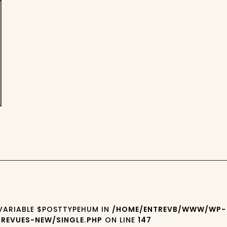
 VARIABLE $POSTTYPEHUM IN
/HOME/ENTREVB/WWW/WP-
REVUES-NEW/SINGLE.PHP
ON LINE
147