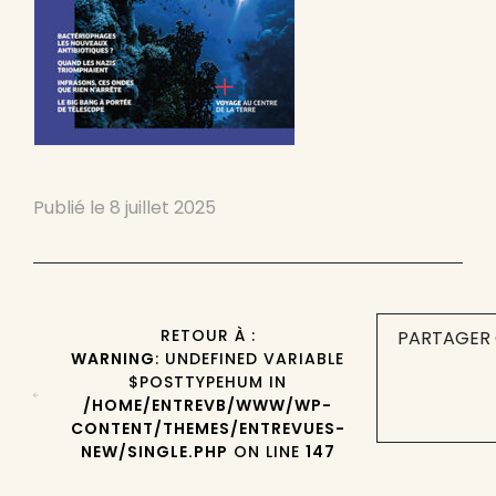
Publié le
8 juillet 2025
RETOUR À :
PARTAGER 
WARNING
: UNDEFINED VARIABLE
$POSTTYPEHUM IN
/HOME/ENTREVB/WWW/WP-
CONTENT/THEMES/ENTREVUES-
NEW/SINGLE.PHP
ON LINE
147