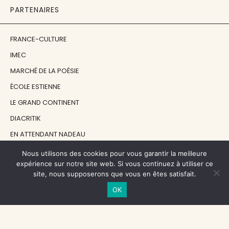
PARTENAIRES
FRANCE-CULTURE
IMEC
MARCHÉ DE LA POÉSIE
ÉCOLE ESTIENNE
LE GRAND CONTINENT
DIACRITIK
EN ATTENDANT NADEAU
Nous utilisons des cookies pour vous garantir la meilleure
NOS SOUTIENS
expérience sur notre site web. Si vous continuez à utiliser ce
site, nous supposerons que vous en êtes satisfait.
OK
CENTRE NATIONAL DU LIVRE
RÉGION ÎLE-DE-FRANCE
MAIRIE PARIS CENTRE