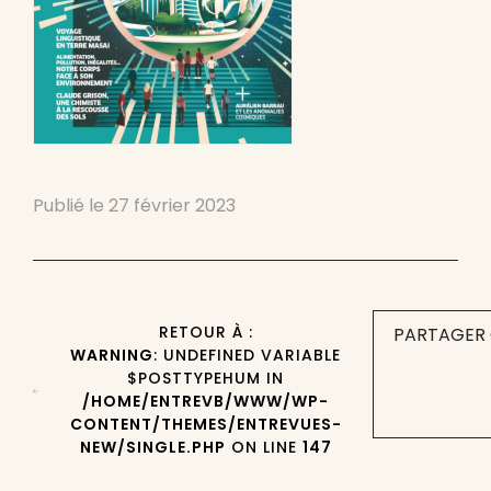
Publié le
27 février 2023
RETOUR À :
PARTAGER 
WARNING
: UNDEFINED VARIABLE
$POSTTYPEHUM IN
/HOME/ENTREVB/WWW/WP-
CONTENT/THEMES/ENTREVUES-
NEW/SINGLE.PHP
ON LINE
147