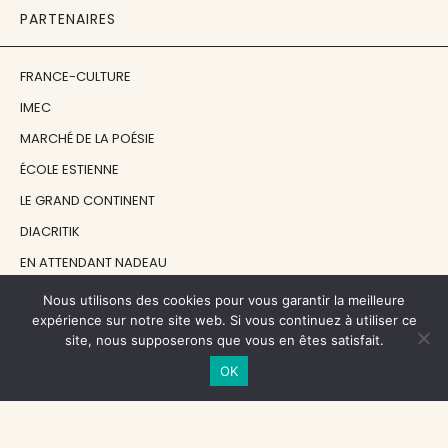
PARTENAIRES
FRANCE-CULTURE
IMEC
MARCHÉ DE LA POÉSIE
ÉCOLE ESTIENNE
LE GRAND CONTINENT
DIACRITIK
EN ATTENDANT NADEAU
Nous utilisons des cookies pour vous garantir la meilleure
NOS SOUTIENS
expérience sur notre site web. Si vous continuez à utiliser ce
site, nous supposerons que vous en êtes satisfait.
OK
CENTRE NATIONAL DU LIVRE
RÉGION ÎLE-DE-FRANCE
MAIRIE PARIS CENTRE