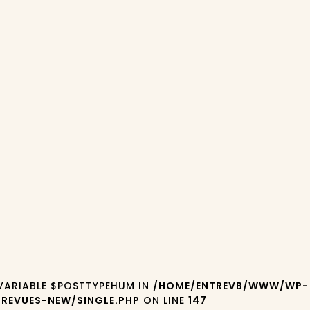
 VARIABLE $POSTTYPEHUM IN
/HOME/ENTREVB/WWW/WP-
REVUES-NEW/SINGLE.PHP
ON LINE
147