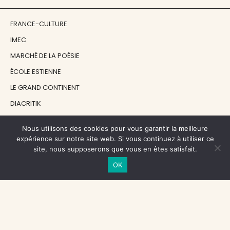
FRANCE-CULTURE
IMEC
MARCHÉ DE LA POÉSIE
ÉCOLE ESTIENNE
LE GRAND CONTINENT
DIACRITIK
EN ATTENDANT NADEAU
Nous utilisons des cookies pour vous garantir la meilleure
expérience sur notre site web. Si vous continuez à utiliser ce
NOS SOUTIENS
site, nous supposerons que vous en êtes satisfait.
OK
CENTRE NATIONAL DU LIVRE
RÉGION ÎLE-DE-FRANCE
MAIRIE PARIS CENTRE
FONDATION FMSH