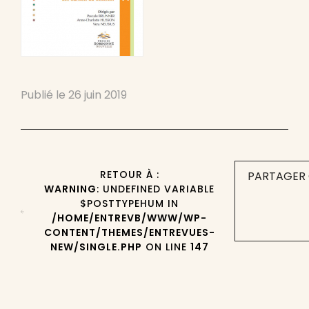
Publié le
26 juin 2019
RETOUR À :
PARTAGER 
WARNING
: UNDEFINED VARIABLE
$POSTTYPEHUM IN
/HOME/ENTREVB/WWW/WP-
CONTENT/THEMES/ENTREVUES-
NEW/SINGLE.PHP
ON LINE
147