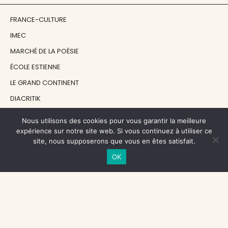
FRANCE-CULTURE
IMEC
MARCHÉ DE LA POÉSIE
ÉCOLE ESTIENNE
LE GRAND CONTINENT
DIACRITIK
EN ATTENDANT NADEAU
Nous utilisons des cookies pour vous garantir la meilleure
expérience sur notre site web. Si vous continuez à utiliser ce
site, nous supposerons que vous en êtes satisfait.
NOS SOUTIENS
OK
CENTRE NATIONAL DU LIVRE
RÉGION ÎLE-DE-FRANCE
MAIRIE PARIS CENTRE
FONDATION FMSH