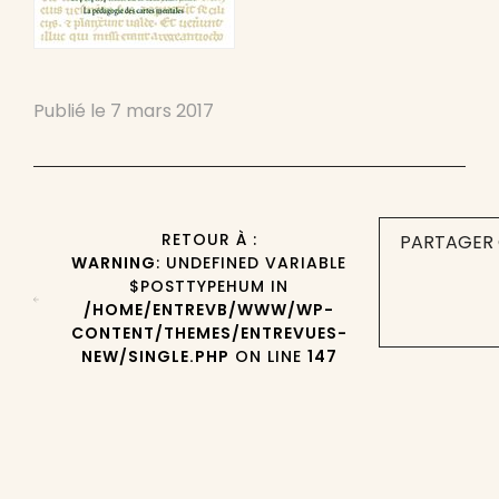
Publié le
7 mars 2017
RETOUR À :
PARTAGER 
WARNING
: UNDEFINED VARIABLE
$POSTTYPEHUM IN
/HOME/ENTREVB/WWW/WP-
CONTENT/THEMES/ENTREVUES-
NEW/SINGLE.PHP
ON LINE
147