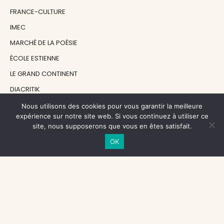
FRANCE-CULTURE
IMEC
MARCHÉ DE LA POÉSIE
ÉCOLE ESTIENNE
LE GRAND CONTINENT
DIACRITIK
EN ATTENDANT NADEAU
Nous utilisons des cookies pour vous garantir la meilleure
expérience sur notre site web. Si vous continuez à utiliser ce
site, nous supposerons que vous en êtes satisfait.
NOS SOUTIENS
OK
CENTRE NATIONAL DU LIVRE
RÉGION ÎLE-DE-FRANCE
MAIRIE PARIS CENTRE
FONDATION FMSH