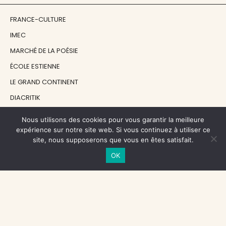
FRANCE-CULTURE
IMEC
MARCHÉ DE LA POÉSIE
ÉCOLE ESTIENNE
LE GRAND CONTINENT
DIACRITIK
EN ATTENDANT NADEAU
Nous utilisons des cookies pour vous garantir la meilleure
expérience sur notre site web. Si vous continuez à utiliser ce
site, nous supposerons que vous en êtes satisfait.
NOS SOUTIENS
OK
CENTRE NATIONAL DU LIVRE
RÉGION ÎLE-DE-FRANCE
MAIRIE PARIS CENTRE
FONDATION FMSH