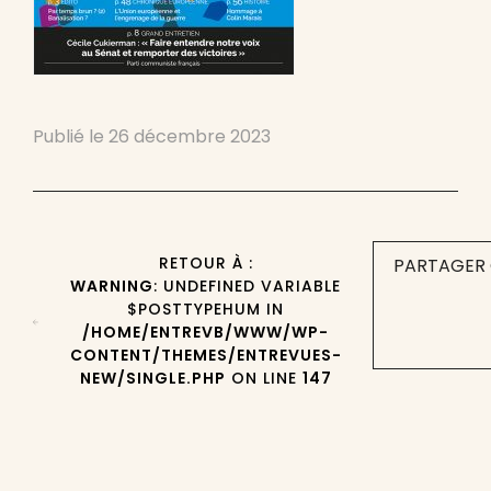
Publié le
26 décembre 2023
RETOUR À :
PARTAGER 
WARNING
: UNDEFINED VARIABLE
$POSTTYPEHUM IN
/HOME/ENTREVB/WWW/WP-
CONTENT/THEMES/ENTREVUES-
NEW/SINGLE.PHP
ON LINE
147