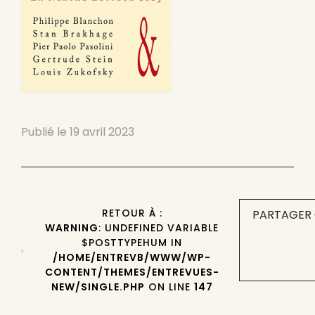
Publié le
19 avril 2023
RETOUR À :
PARTAGER 
WARNING
: UNDEFINED VARIABLE
$POSTTYPEHUM IN
/HOME/ENTREVB/WWW/WP-
CONTENT/THEMES/ENTREVUES-
NEW/SINGLE.PHP
ON LINE
147