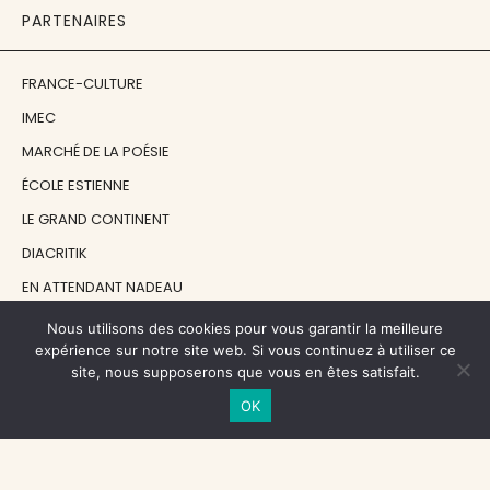
PARTENAIRES
FRANCE-CULTURE
IMEC
MARCHÉ DE LA POÉSIE
ÉCOLE ESTIENNE
LE GRAND CONTINENT
DIACRITIK
EN ATTENDANT NADEAU
Nous utilisons des cookies pour vous garantir la meilleure
NOS SOUTIENS
expérience sur notre site web. Si vous continuez à utiliser ce
site, nous supposerons que vous en êtes satisfait.
OK
CENTRE NATIONAL DU LIVRE
RÉGION ÎLE-DE-FRANCE
MAIRIE PARIS CENTRE