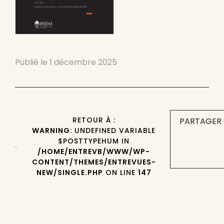
Publié le
1 décembre 2025
RETOUR À :
PARTAGER 
WARNING
: UNDEFINED VARIABLE
$POSTTYPEHUM IN
/HOME/ENTREVB/WWW/WP-
CONTENT/THEMES/ENTREVUES-
NEW/SINGLE.PHP
ON LINE
147