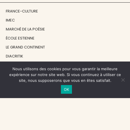
FRANCE-CULTURE
IMEC
MARCHÉ DE LA POÉSIE
ÉCOLE ESTIENNE
LE GRAND CONTINENT
DIACRITIK
EN ATTENDANT NADEAU
Nous utilisons des cookies pour vous garantir la meilleure
expérience sur notre site web. Si vous continuez à utiliser ce
site, nous supposerons que vous en êtes satisfait.
NOS SOUTIENS
OK
CENTRE NATIONAL DU LIVRE
RÉGION ÎLE-DE-FRANCE
MAIRIE PARIS CENTRE
FONDATION FMSH