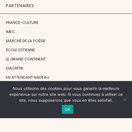
PARTENAIRES
FRANCE-CULTURE
IMEC
MARCHÉ DE LA POÉSIE
ÉCOLE ESTIENNE
LE GRAND CONTINENT
DIACRITIK
EN ATTENDANT NADEAU
Nous utilisons des cookies pour vous garantir la meilleure
NOS SOUTIENS
expérience sur notre site web. Si vous continuez à utiliser ce
site, nous supposerons que vous en êtes satisfait.
OK
CENTRE NATIONAL DU LIVRE
RÉGION ÎLE-DE-FRANCE
MAIRIE PARIS CENTRE