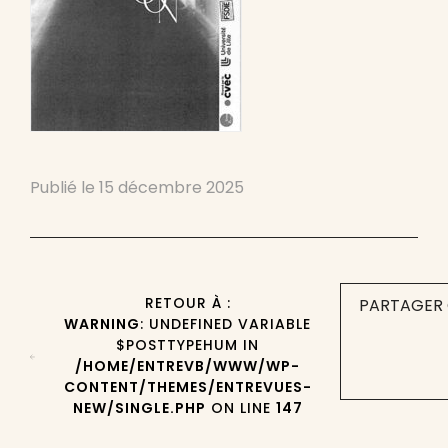
Publié le
15 décembre 2025
RETOUR À :
PARTAGER 
WARNING
: UNDEFINED VARIABLE
$POSTTYPEHUM IN
/HOME/ENTREVB/WWW/WP-
CONTENT/THEMES/ENTREVUES-
NEW/SINGLE.PHP
ON LINE
147