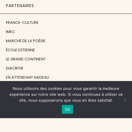
PARTENAIRES
FRANCE-CULTURE
IMEC
MARCHÉ DE LA POÉSIE
ÉCOLE ESTIENNE
LE GRAND CONTINENT
DIACRITIK
EN ATTENDANT NADEAU
Nous utilisons des cookies pour vous garantir la meilleure
NOS SOUTIENS
expérience sur notre site web. Si vous continuez à utiliser ce
site, nous supposerons que vous en êtes satisfait.
OK
CENTRE NATIONAL DU LIVRE
RÉGION ÎLE-DE-FRANCE
MAIRIE PARIS CENTRE