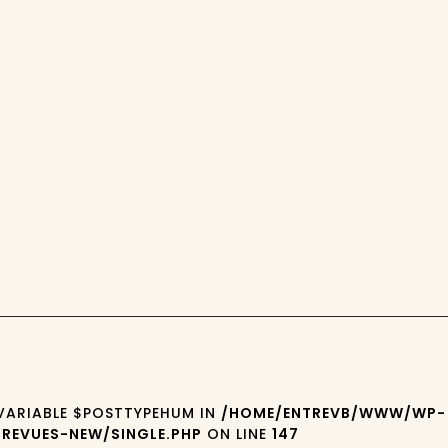
 VARIABLE $POSTTYPEHUM IN
/HOME/ENTREVB/WWW/WP-
REVUES-NEW/SINGLE.PHP
ON LINE
147