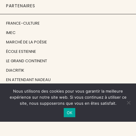
PARTENAIRES
FRANCE-CULTURE
IMEC
MARCHÉ DE LA POÉSIE
ÉCOLE ESTIENNE
LE GRAND CONTINENT
DIACRITIK
EN ATTENDANT NADEAU
Nous utilisons des cookies pour vous garantir la meilleure
NOS SOUTIENS
expérience sur notre site web. Si vous continuez à utiliser ce
site, nous supposerons que vous en êtes satisfait.
OK
CENTRE NATIONAL DU LIVRE
RÉGION ÎLE-DE-FRANCE
MAIRIE PARIS CENTRE