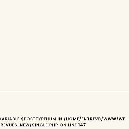
 VARIABLE $POSTTYPEHUM IN
/HOME/ENTREVB/WWW/WP-
REVUES-NEW/SINGLE.PHP
ON LINE
147