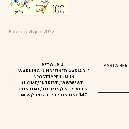
Publié le
28 juin 2022
RETOUR À :
PARTAGER 
WARNING
: UNDEFINED VARIABLE
$POSTTYPEHUM IN
/HOME/ENTREVB/WWW/WP-
CONTENT/THEMES/ENTREVUES-
NEW/SINGLE.PHP
ON LINE
147