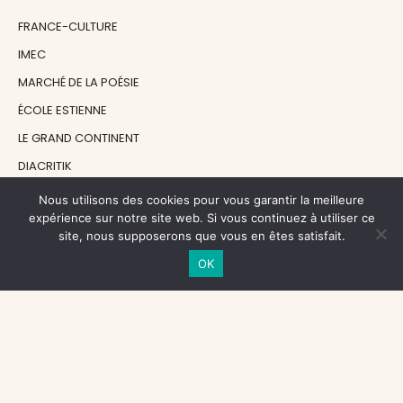
FRANCE-CULTURE
IMEC
MARCHÉ DE LA POÉSIE
ÉCOLE ESTIENNE
LE GRAND CONTINENT
DIACRITIK
EN ATTENDANT NADEAU
Nous utilisons des cookies pour vous garantir la meilleure
expérience sur notre site web. Si vous continuez à utiliser ce
site, nous supposerons que vous en êtes satisfait.
NOS SOUTIENS
OK
CENTRE NATIONAL DU LIVRE
RÉGION ÎLE-DE-FRANCE
MAIRIE PARIS CENTRE
FONDATION FMSH