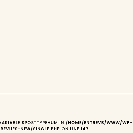
 VARIABLE $POSTTYPEHUM IN
/HOME/ENTREVB/WWW/WP-
REVUES-NEW/SINGLE.PHP
ON LINE
147