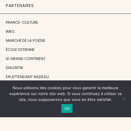
PARTENAIRES
FRANCE-CULTURE
IMEC
MARCHÉ DE LA POÉSIE
ÉCOLE ESTIENNE
LE GRAND CONTINENT
DIACRITIK
EN ATTENDANT NADEAU
Nous utilisons des cookies pour vous garantir la meilleure
NOS SOUTIENS
expérience sur notre site web. Si vous continuez à utiliser ce
site, nous supposerons que vous en êtes satisfait.
OK
CENTRE NATIONAL DU LIVRE
RÉGION ÎLE-DE-FRANCE
MAIRIE PARIS CENTRE