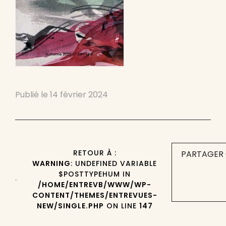
Publié le
14 février 2024
RETOUR À :
PARTAGER 
WARNING
: UNDEFINED VARIABLE
$POSTTYPEHUM IN
/HOME/ENTREVB/WWW/WP-
CONTENT/THEMES/ENTREVUES-
NEW/SINGLE.PHP
ON LINE
147