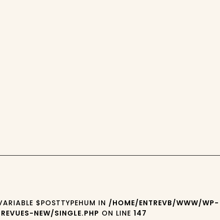
 VARIABLE $POSTTYPEHUM IN
/HOME/ENTREVB/WWW/WP-
REVUES-NEW/SINGLE.PHP
ON LINE
147