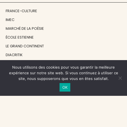
FRANCE-CULTURE
IMEC
MARCHÉ DE LA POÉSIE
ÉCOLE ESTIENNE
LE GRAND CONTINENT
DIACRITIK
EN ATTENDANT NADEAU
Nous utilisons des cookies pour vous garantir la meilleure
expérience sur notre site web. Si vous continuez à utiliser ce
site, nous supposerons que vous en êtes satisfait.
NOS SOUTIENS
OK
CENTRE NATIONAL DU LIVRE
RÉGION ÎLE-DE-FRANCE
MAIRIE PARIS CENTRE
FONDATION FMSH