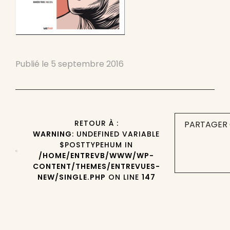
Publié le
5 septembre 2016
RETOUR À :
PARTAGER 
WARNING
: UNDEFINED VARIABLE
$POSTTYPEHUM IN
/HOME/ENTREVB/WWW/WP-
CONTENT/THEMES/ENTREVUES-
NEW/SINGLE.PHP
ON LINE
147