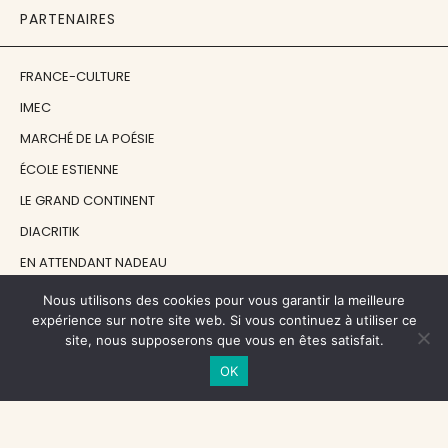
PARTENAIRES
FRANCE-CULTURE
IMEC
MARCHÉ DE LA POÉSIE
ÉCOLE ESTIENNE
LE GRAND CONTINENT
DIACRITIK
EN ATTENDANT NADEAU
Nous utilisons des cookies pour vous garantir la meilleure
NOS SOUTIENS
expérience sur notre site web. Si vous continuez à utiliser ce
site, nous supposerons que vous en êtes satisfait.
OK
CENTRE NATIONAL DU LIVRE
RÉGION ÎLE-DE-FRANCE
MAIRIE PARIS CENTRE