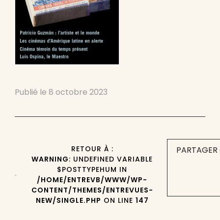
Publié le
8 octobre 2023
RETOUR À :
PARTAGER 
WARNING
: UNDEFINED VARIABLE
$POSTTYPEHUM IN
/HOME/ENTREVB/WWW/WP-
CONTENT/THEMES/ENTREVUES-
NEW/SINGLE.PHP
ON LINE
147