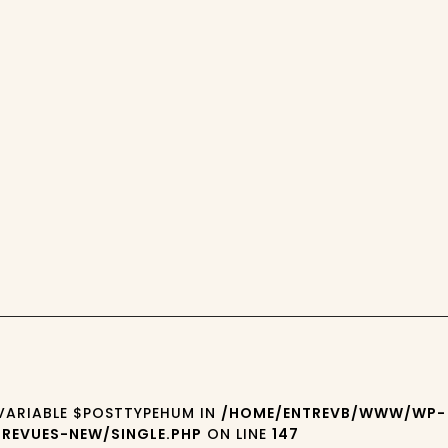
 VARIABLE $POSTTYPEHUM IN
/HOME/ENTREVB/WWW/WP-
REVUES-NEW/SINGLE.PHP
ON LINE
147