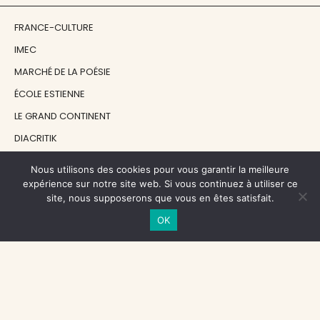
FRANCE-CULTURE
IMEC
MARCHÉ DE LA POÉSIE
ÉCOLE ESTIENNE
LE GRAND CONTINENT
DIACRITIK
EN ATTENDANT NADEAU
Nous utilisons des cookies pour vous garantir la meilleure
expérience sur notre site web. Si vous continuez à utiliser ce
site, nous supposerons que vous en êtes satisfait.
NOS SOUTIENS
OK
CENTRE NATIONAL DU LIVRE
RÉGION ÎLE-DE-FRANCE
MAIRIE PARIS CENTRE
FONDATION FMSH