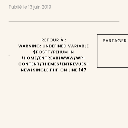
Publié le
13 juin 2019
RETOUR À :
PARTAGER 
WARNING
: UNDEFINED VARIABLE
$POSTTYPEHUM IN
/HOME/ENTREVB/WWW/WP-
CONTENT/THEMES/ENTREVUES-
NEW/SINGLE.PHP
ON LINE
147