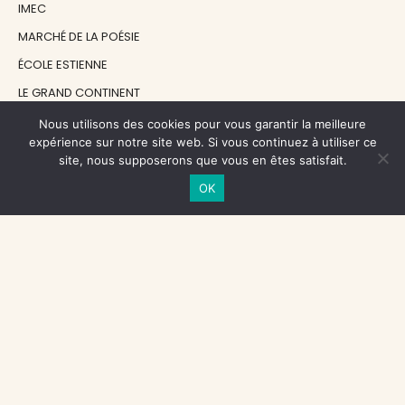
IMEC
MARCHÉ DE LA POÉSIE
ÉCOLE ESTIENNE
LE GRAND CONTINENT
DIACRITIK
Nous utilisons des cookies pour vous garantir la meilleure
expérience sur notre site web. Si vous continuez à utiliser ce
EN ATTENDANT NADEAU
site, nous supposerons que vous en êtes satisfait.
OK
NOS SOUTIENS
CENTRE NATIONAL DU LIVRE
RÉGION ÎLE-DE-FRANCE
MAIRIE PARIS CENTRE
FONDATION FMSH
FONDATION JAN MICHALSKI