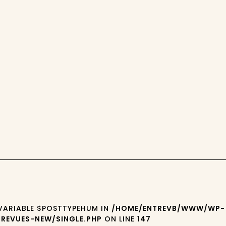
 VARIABLE $POSTTYPEHUM IN
/HOME/ENTREVB/WWW/WP-
REVUES-NEW/SINGLE.PHP
ON LINE
147