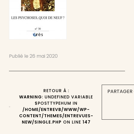
Publié le
26 mai 2020
RETOUR À :
PARTAGER 
WARNING
: UNDEFINED VARIABLE
$POSTTYPEHUM IN
/HOME/ENTREVB/WWW/WP-
CONTENT/THEMES/ENTREVUES-
NEW/SINGLE.PHP
ON LINE
147