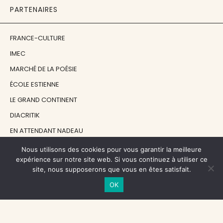
PARTENAIRES
FRANCE-CULTURE
IMEC
MARCHÉ DE LA POÉSIE
ÉCOLE ESTIENNE
LE GRAND CONTINENT
DIACRITIK
EN ATTENDANT NADEAU
Nous utilisons des cookies pour vous garantir la meilleure
NOS SOUTIENS
expérience sur notre site web. Si vous continuez à utiliser ce
site, nous supposerons que vous en êtes satisfait.
OK
CENTRE NATIONAL DU LIVRE
RÉGION ÎLE-DE-FRANCE
MAIRIE PARIS CENTRE