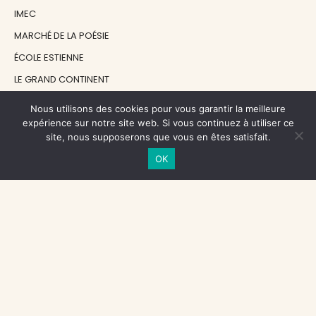
IMEC
MARCHÉ DE LA POÉSIE
ÉCOLE ESTIENNE
LE GRAND CONTINENT
DIACRITIK
Nous utilisons des cookies pour vous garantir la meilleure
EN ATTENDANT NADEAU
expérience sur notre site web. Si vous continuez à utiliser ce
site, nous supposerons que vous en êtes satisfait.
OK
NOS SOUTIENS
CENTRE NATIONAL DU LIVRE
RÉGION ÎLE-DE-FRANCE
MAIRIE PARIS CENTRE
FONDATION FMSH
FONDATION JAN MICHALSKI