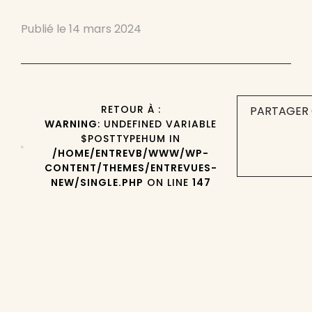
Publié le
14 mars 2024
RETOUR À :
PARTAGER 
WARNING
: UNDEFINED VARIABLE
$POSTTYPEHUM IN
/HOME/ENTREVB/WWW/WP-
CONTENT/THEMES/ENTREVUES-
NEW/SINGLE.PHP
ON LINE
147