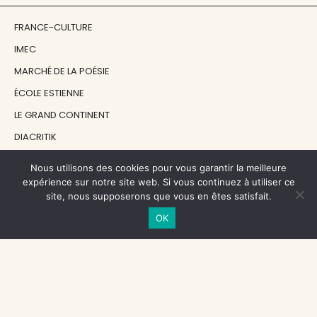
FRANCE-CULTURE
IMEC
MARCHÉ DE LA POÉSIE
ÉCOLE ESTIENNE
LE GRAND CONTINENT
DIACRITIK
EN ATTENDANT NADEAU
Nous utilisons des cookies pour vous garantir la meilleure
expérience sur notre site web. Si vous continuez à utiliser ce
site, nous supposerons que vous en êtes satisfait.
NOS SOUTIENS
OK
CENTRE NATIONAL DU LIVRE
RÉGION ÎLE-DE-FRANCE
MAIRIE PARIS CENTRE
FONDATION FMSH