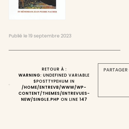
Publié le
19 septembre 2023
RETOUR À :
PARTAGER 
WARNING
: UNDEFINED VARIABLE
$POSTTYPEHUM IN
/HOME/ENTREVB/WWW/WP-
CONTENT/THEMES/ENTREVUES-
NEW/SINGLE.PHP
ON LINE
147