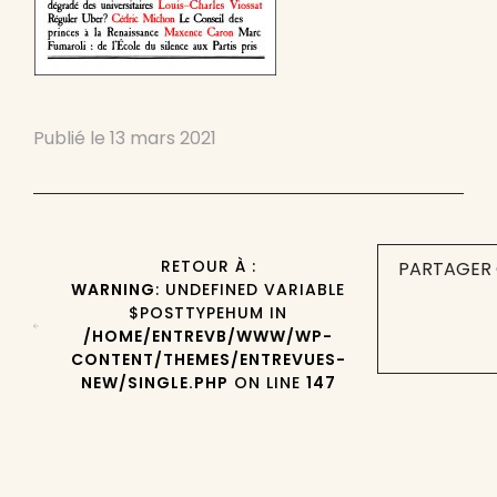
Publié le
13 mars 2021
RETOUR À :
PARTAGER 
WARNING
: UNDEFINED VARIABLE
$POSTTYPEHUM IN
/HOME/ENTREVB/WWW/WP-
CONTENT/THEMES/ENTREVUES-
NEW/SINGLE.PHP
ON LINE
147