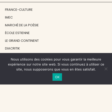
FRANCE-CULTURE
IMEC
MARCHÉ DE LA POÉSIE
ÉCOLE ESTIENNE
LE GRAND CONTINENT
DIACRITIK
EN ATTENDANT NADEAU
Nous utilisons des cookies pour vous garantir la meilleure
expérience sur notre site web. Si vous continuez à utiliser ce
site, nous supposerons que vous en êtes satisfait.
NOS SOUTIENS
OK
CENTRE NATIONAL DU LIVRE
RÉGION ÎLE-DE-FRANCE
MAIRIE PARIS CENTRE
FONDATION FMSH