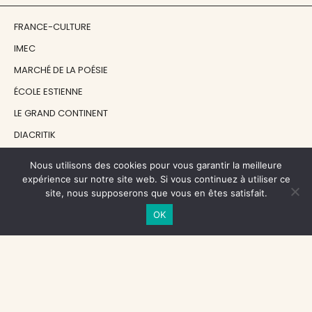
FRANCE-CULTURE
IMEC
MARCHÉ DE LA POÉSIE
ÉCOLE ESTIENNE
LE GRAND CONTINENT
DIACRITIK
EN ATTENDANT NADEAU
Nous utilisons des cookies pour vous garantir la meilleure
expérience sur notre site web. Si vous continuez à utiliser ce
site, nous supposerons que vous en êtes satisfait.
NOS SOUTIENS
OK
CENTRE NATIONAL DU LIVRE
RÉGION ÎLE-DE-FRANCE
MAIRIE PARIS CENTRE
FONDATION FMSH