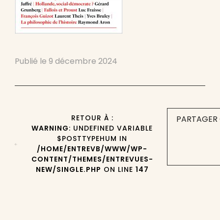
Publié le
9 décembre 2024
RETOUR À :
PARTAGER 
WARNING
: UNDEFINED VARIABLE
$POSTTYPEHUM IN
/HOME/ENTREVB/WWW/WP-
CONTENT/THEMES/ENTREVUES-
NEW/SINGLE.PHP
ON LINE
147