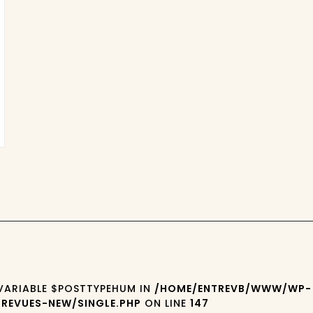
 VARIABLE $POSTTYPEHUM IN
/HOME/ENTREVB/WWW/WP-
REVUES-NEW/SINGLE.PHP
ON LINE
147