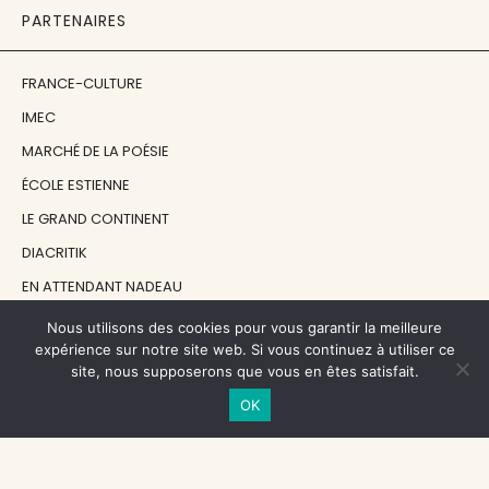
PARTENAIRES
FRANCE-CULTURE
IMEC
MARCHÉ DE LA POÉSIE
ÉCOLE ESTIENNE
LE GRAND CONTINENT
DIACRITIK
EN ATTENDANT NADEAU
Nous utilisons des cookies pour vous garantir la meilleure
NOS SOUTIENS
expérience sur notre site web. Si vous continuez à utiliser ce
site, nous supposerons que vous en êtes satisfait.
OK
CENTRE NATIONAL DU LIVRE
RÉGION ÎLE-DE-FRANCE
MAIRIE PARIS CENTRE