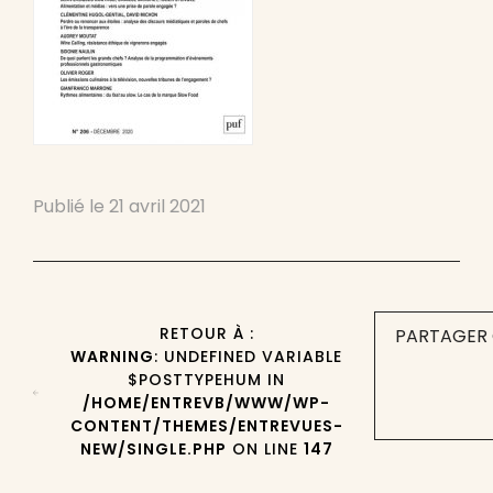
Publié le
21 avril 2021
RETOUR À :
PARTAGER 
WARNING
: UNDEFINED VARIABLE
$POSTTYPEHUM IN
/HOME/ENTREVB/WWW/WP-
CONTENT/THEMES/ENTREVUES-
NEW/SINGLE.PHP
ON LINE
147