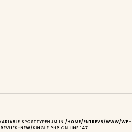
 VARIABLE $POSTTYPEHUM IN
/HOME/ENTREVB/WWW/WP-
REVUES-NEW/SINGLE.PHP
ON LINE
147