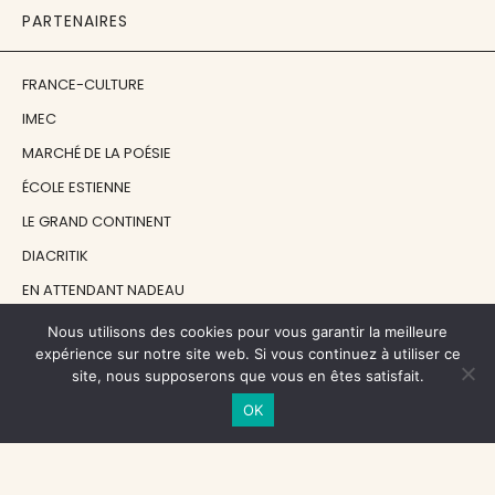
PARTENAIRES
FRANCE-CULTURE
IMEC
MARCHÉ DE LA POÉSIE
ÉCOLE ESTIENNE
LE GRAND CONTINENT
DIACRITIK
EN ATTENDANT NADEAU
Nous utilisons des cookies pour vous garantir la meilleure
NOS SOUTIENS
expérience sur notre site web. Si vous continuez à utiliser ce
site, nous supposerons que vous en êtes satisfait.
OK
CENTRE NATIONAL DU LIVRE
RÉGION ÎLE-DE-FRANCE
MAIRIE PARIS CENTRE