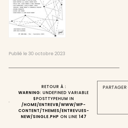
Publié le
30 octobre 2023
RETOUR À :
PARTAGER 
WARNING
: UNDEFINED VARIABLE
$POSTTYPEHUM IN
/HOME/ENTREVB/WWW/WP-
CONTENT/THEMES/ENTREVUES-
NEW/SINGLE.PHP
ON LINE
147