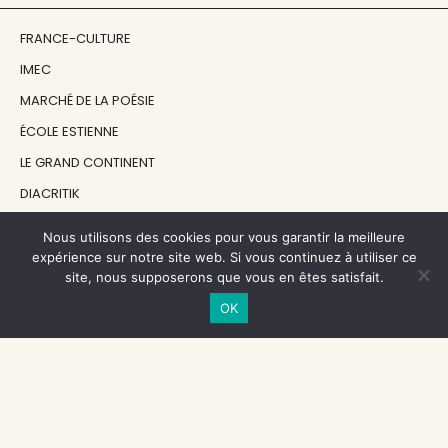
FRANCE-CULTURE
IMEC
MARCHÉ DE LA POÉSIE
ÉCOLE ESTIENNE
LE GRAND CONTINENT
DIACRITIK
EN ATTENDANT NADEAU
Nous utilisons des cookies pour vous garantir la meilleure
expérience sur notre site web. Si vous continuez à utiliser ce
site, nous supposerons que vous en êtes satisfait.
NOS SOUTIENS
OK
CENTRE NATIONAL DU LIVRE
RÉGION ÎLE-DE-FRANCE
MAIRIE PARIS CENTRE
FONDATION FMSH