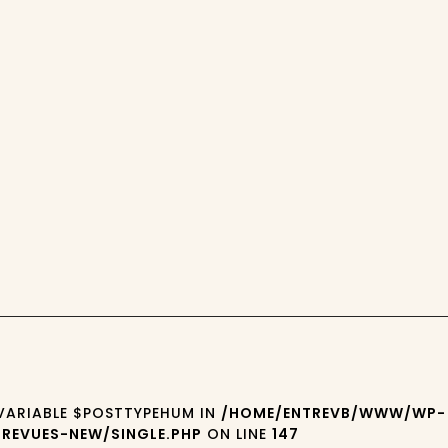
 VARIABLE $POSTTYPEHUM IN
/HOME/ENTREVB/WWW/WP-
REVUES-NEW/SINGLE.PHP
ON LINE
147