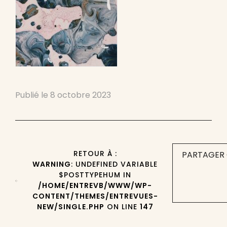
Publié le
8 octobre 2023
RETOUR À :
PARTAGER 
WARNING
: UNDEFINED VARIABLE
$POSTTYPEHUM IN
/HOME/ENTREVB/WWW/WP-
CONTENT/THEMES/ENTREVUES-
NEW/SINGLE.PHP
ON LINE
147