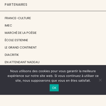
PARTENAIRES
FRANCE-CULTURE
IMEC
MARCHÉ DE LA POÉSIE
ÉCOLE ESTIENNE
LE GRAND CONTINENT
DIACRITIK
EN ATTENDANT NADEAU
Nous utilisons des cookies pour vous garantir la meilleure
NOS SOUTIENS
expérience sur notre site web. Si vous continuez à utiliser ce
site, nous supposerons que vous en êtes satisfait.
OK
CENTRE NATIONAL DU LIVRE
RÉGION ÎLE-DE-FRANCE
MAIRIE PARIS CENTRE