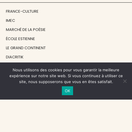
FRANCE-CULTURE
IMEC
MARCHÉ DE LA POÉSIE
ÉCOLE ESTIENNE
LE GRAND CONTINENT
DIACRITIK
EN ATTENDANT NADEAU
Nous utilisons des cookies pour vous garantir la meilleure
expérience sur notre site web. Si vous continuez à utiliser ce
site, nous supposerons que vous en êtes satisfait.
NOS SOUTIENS
OK
CENTRE NATIONAL DU LIVRE
RÉGION ÎLE-DE-FRANCE
MAIRIE PARIS CENTRE
FONDATION FMSH