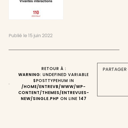
Publié le
15 juin 2022
RETOUR À :
PARTAGER 
WARNING
: UNDEFINED VARIABLE
$POSTTYPEHUM IN
/HOME/ENTREVB/WWW/WP-
CONTENT/THEMES/ENTREVUES-
NEW/SINGLE.PHP
ON LINE
147